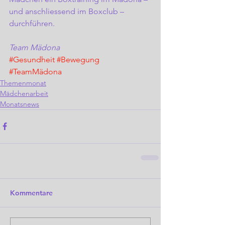
und anschliessend im Boxclub – 
durchführen.
Team Mädona
#Gesundheit
#Bewegung
#TeamMädona
Themenmonat
Mädchenarbeit
Monatsnews
Kommentare