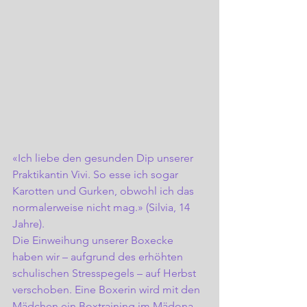
«Ich liebe den gesunden Dip unserer 
Praktikantin Vivi. So esse ich sogar 
Karotten und Gurken, obwohl ich das 
normalerweise nicht mag.» (Silvia, 14 
Jahre).
Die Einweihung unserer Boxecke 
haben wir – aufgrund des erhöhten 
schulischen Stresspegels – auf Herbst 
verschoben. Eine Boxerin wird mit den 
Mädchen ein Boxtraining im Mädona – 