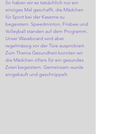
So haben wir es tatsächlich nur ein 
einziges Mal geschafft, die Mädchen 
für Sport bei der Kaserne zu 
begeistern. Speedminton, Frisbee und 
Volleyball standen auf dem Programm. 
Unser Waveboard wird aber 
regelmässig vor der Türe ausprobiert.
Zum Thema Gesundheit konnten wir 
die Mädchen öfters für ein gesundes 
Zvieri begeistern. Gemeinsam wurde 
eingekauft und geschnippelt.