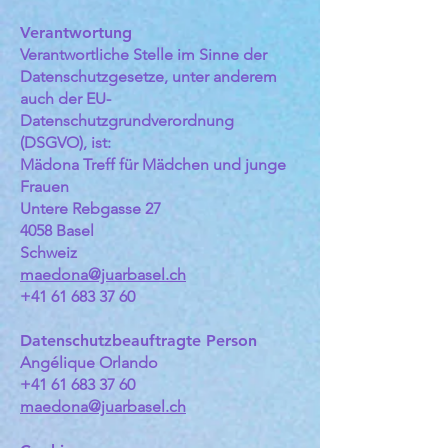
Verantwortung
Verantwortliche Stelle im Sinne der
Datenschutzgesetze, unter anderem
auch der EU-
Datenschutzgrundverordnung
(DSGVO), ist:
Mädona Treff für Mädchen und junge
Frauen
Untere Rebgasse 27
4058 Basel
Schweiz
maedona@juarbasel.ch
+41 61 683 37 60
Datenschutzbeauftragte Person
Angélique Orlando
+41 61 683 37 60
maedona@juarbasel.ch