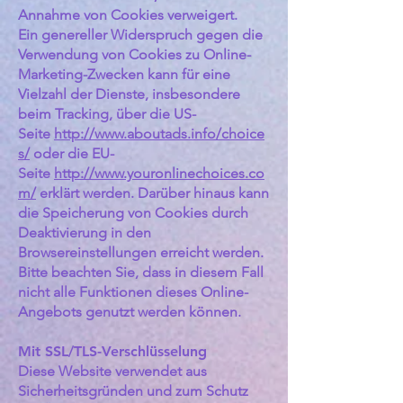
Annahme von Cookies verweigert.
Ein genereller Widerspruch gegen die
Verwendung von Cookies zu Online-
Marketing-Zwecken kann für eine
Vielzahl der Dienste, insbesondere
beim Tracking, über die US-
Seite
http://www.aboutads.info/choice
s/
oder die EU-
Seite
http://www.youronlinechoices.co
m/
erklärt werden. Darüber hinaus kann
die Speicherung von Cookies durch
Deaktivierung in den
Browsereinstellungen erreicht werden.
Bitte beachten Sie, dass in diesem Fall
nicht alle Funktionen dieses Online-
Angebots genutzt werden können.
Mit SSL/TLS-Verschlüsselung
Diese Website verwendet aus
Sicherheitsgründen und zum Schutz