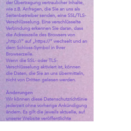
der Übertragung vertraulicher Inhalte,
wie z.B. Anfragen, die Sie an uns als
Seitenbetreiber senden, eine SSL/TLS-
Verschlüsselung. Eine verschlüsselte
Verbindung erkennen Sie daran, dass
die Adresszeile des Browsers von
„http://“ auf „https://“ wechselt und an
dem Schloss-Symbol in Ihrer
Browserzeile.
Wenn die SSL- oder TLS-
Verschlüsselung aktiviert ist, können
die Daten, die Sie an uns übermitteln,
nicht von Dritten gelesen werden.
Änderungen
Wir können diese Datenschutzrichtlinie
jederzeit ohne vorherige Ankündigung
ändern. Es gilt die jeweils aktuelle, auf
unserer Website veröffentlichte
Fassung. Soweit die