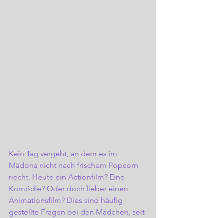
Kein Tag vergeht, an dem es im 
Mädona nicht nach frischem Popcorn 
riecht. Heute ein Actionfilm? Eine 
Komödie? Oder doch lieber einen 
Animationsfilm? Dies sind häufig 
gestellte Fragen bei den Mädchen, seit 