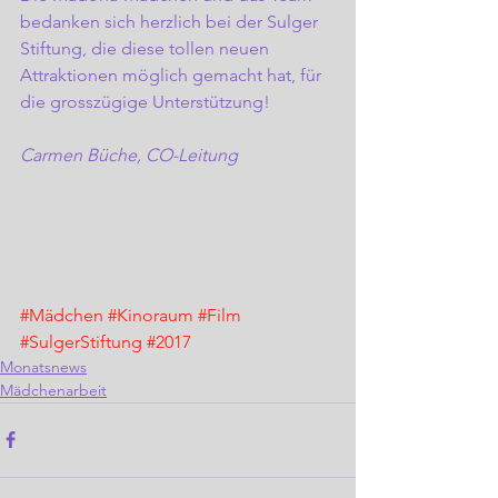
bedanken sich herzlich bei der Sulger 
Stiftung, die diese tollen neuen 
Attraktionen möglich gemacht hat, für 
die grosszügige Unterstützung!
Carmen Büche, CO-Leitung
#Mädchen
#Kinoraum
#Film
#SulgerStiftung
#2017
Monatsnews
Mädchenarbeit