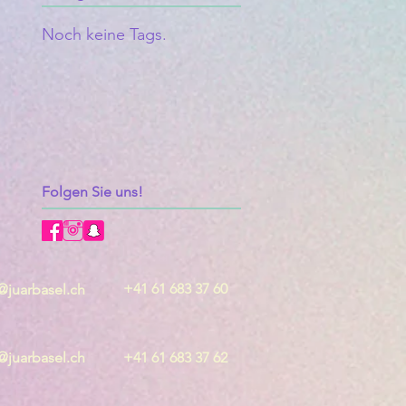
Noch keine Tags.
Folgen Sie uns!
+41 61 683 37 60
juarbasel.ch
juarbasel.ch
+41 61 683 37 62