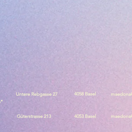
4058 Basel
Untere Rebgasse 27
maedona@
n*
Güterstrasse 213
4053 Basel
maedona@