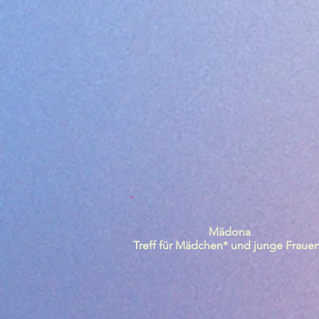
Mädona
Treff für Mädchen* und junge Fraue